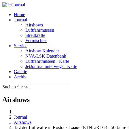
Home
Journal
Airshows
Luftfahrmuseen
Streitkräfte
Vermischtes
Service
Airshow Kalender
NVA/LSK Datenbank
Luftfahrtmuseen - Karte
JetJournal unterwegs - Karte
Galerie
Archiv
Suchen
Airshows
Journal
Airshows
Tag der Luftwaffe in Rostock-Laage (ETNL/RLG) - 50 Jahre Lu