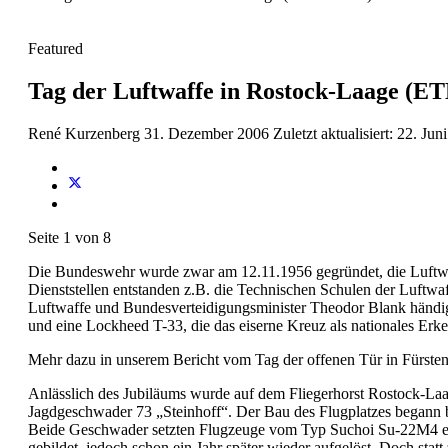
Featured
Tag der Luftwaffe in Rostock-Laage (ET
René Kurzenberg
31. Dezember 2006
Zuletzt aktualisiert: 22. Ju
Seite 1 von 8
Die Bundeswehr wurde zwar am 12.11.1956 gegründet, die Luftwaff
Dienststellen entstanden z.B. die Technischen Schulen der Luftwaf
Luftwaffe und Bundesverteidigungsminister Theodor Blank händigt
und eine Lockheed T-33, die das eiserne Kreuz als nationales E
Mehr dazu in unserem Bericht vom Tag der offenen Tür in Fürste
Anlässlich des Jubiläums wurde auf dem Fliegerhorst Rostock-Laa
Jagdgeschwader 73 „Steinhoff“. Der Bau des Flugplatzes begann b
Beide Geschwader setzten Flugzeuge vom Typ Suchoi Su-22M4 ei
gebildet, jedoch schon ein Jahr später wieder aufgelöst. Doch statt