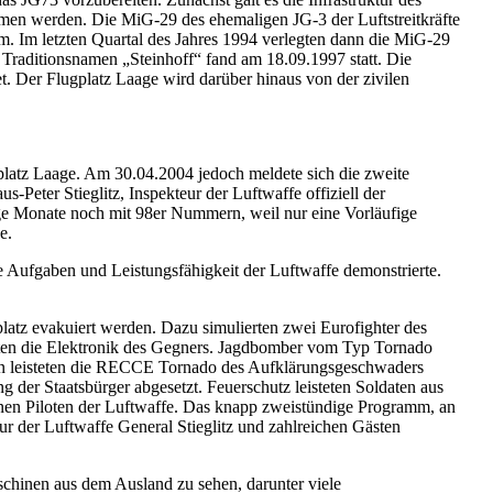
mmen werden. Die MiG-29 des ehemaligen JG-3 der Luftstreitkräfte
. Im letzten Quartal des Jahres 1994 verlegten dann die MiG-29
s Traditionsnamen „Steinhoff“ fand am 18.09.1997 statt. Die
et. Der Flugplatz Laage wird darüber hinaus von der zivilen
platz Laage. Am 30.04.2004 jedoch meldete sich die zweite
Peter Stieglitz, Inspekteur der Luftwaffe offiziell der
ge Monate noch mit 98er Nummern, weil nur eine Vorläufige
e.
ie Aufgaben und Leistungsfähigkeit der Luftwaffe demonstrierte.
atz evakuiert werden. Dazu simulierten zwei Eurofighter des
en die Elektronik des Gegners. Jagdbomber vom Typ Tornado
 leisteten die RECCE Tornado des Aufklärungsgeschwaders
er Staatsbürger abgesetzt. Feuerschutz leisteten Soldaten aus
inen Piloten der Luftwaffe. Das knapp zweistündige Programm, an
r der Luftwaffe General Stieglitz und zahlreichen Gästen
chinen aus dem Ausland zu sehen, darunter viele