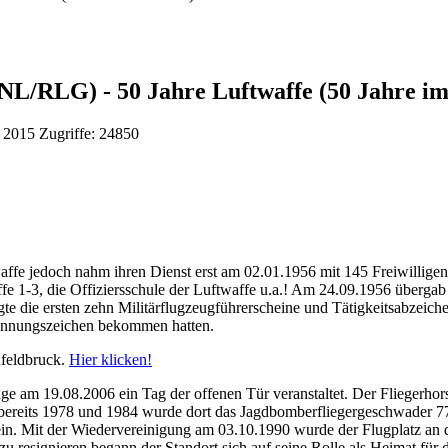
NL/RLG) - 50 Jahre Luftwaffe (50 Jahre im
ni 2015
Zugriffe: 24850
e jedoch nahm ihren Dienst erst am 02.01.1956 mit 145 Freiwilligen 
fe 1-3, die Offiziersschule der Luftwaffe u.a.! Am 24.09.1956 übergab 
e die ersten zehn Militärflugzeugführerscheine und Tätigkeitsabzeic
rkennungszeichen bekommen hatten.
nfeldbruck.
Hier klicken!
ge am 19.08.2006 ein Tag der offenen Tür veranstaltet. Der Fliegerho
ereits 1978 und 1984 wurde dort das Jagdbomberfliegergeschwader 77 a
n. Mit der Wiedervereinigung am 03.10.1990 wurde der Flugplatz an
 zu resignieren begann der Standort sich auf seine Rolle als Heimat für 