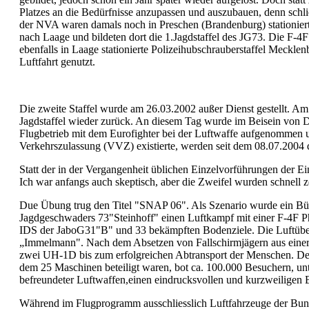
Platzes an die Bedürfnisse anzupassen und auszubauen, denn schl
der NVA waren damals noch in Preschen (Brandenburg) stationiert
nach Laage und bildeten dort die 1.Jagdstaffel des JG73. Die F-4F
ebenfalls in Laage stationierte Polizeihubschrauberstaffel Meckle
Luftfahrt genutzt.
Die zweite Staffel wurde am 26.03.2002 außer Dienst gestellt. Am
Jagdstaffel wieder zurück. An diesem Tag wurde im Beisein von Dr
Flugbetrieb mit dem Eurofighter bei der Luftwaffe aufgenommen 
Verkehrszulassung (VVZ) existierte, werden seit dem 08.07.2004 
Statt der in der Vergangenheit üblichen Einzelvorführungen der Ei
Ich war anfangs auch skeptisch, aber die Zweifel wurden schnell ze
Due Übung trug den Titel "SNAP 06". Als Szenario wurde ein Bür
Jagdgeschwaders 73"Steinhoff" einen Luftkampf mit einer F-4F
IDS der JaboG31"B" und 33 bekämpften Bodenziele. Die Luftüb
„Immelmann". Nach dem Absetzen von Fallschirmjägern aus einer C
zwei UH-1D bis zum erfolgreichen Abtransport der Menschen. Den 
dem 25 Maschinen beteiligt waren, bot ca. 100.000 Besuchern, unt
befreundeter Luftwaffen,einen eindrucksvollen und kurzweiligen B
Während im Flugprogramm ausschliesslich Luftfahrzeuge der Bund