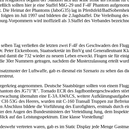
ießlich sollten hier je eine Staffel MiG-29 und F-4F Phantom aufgeno
. Die Heimat der Phantoms (JaboG35) lag in Pferdsfeld/BadSobernheim
 folgten im Juli 1997 und bildeten die 2.Jagdstaffel. Die Verleihung de
nburg-Vorpommern wird inoffiziell als 3.Staffel des Verbandes bezeichn
 selben Tag verließen die letzten zwei F-4F des Geschwaders den Flug
. Peter Eickenboom, Staatssekretär im BmVg und Generalleutnant Klaus-
und damit die 732 wieder zu neuem Leben erweckt. Flogen sie für eini
die 30er Nummern getragen, nachdem die Musterzulassung erteilt wurd
nsatzmuster der Luftwaffe, gab es diesmal ein Szenario zu sehen das d
rstreut.
gerkrieg angenommen. Deutsche Staatsbürger sollten von einem Flugpl
 Phantom des JG71"R". Tornado ECR des Jagdbombergeschwaders stört
erwachung übernahm eine E-3A AWACS, weitere Aufklärungsaufgaben
H-53G des Heeres, wurden mit C-160 Transall Truppen zur Befreiung d
Abschluss bildete die Vorführung des Eurofighters, erstmals durch e
er den Augen des Bundesministers der Verteidiung Jung, dem Inspekteu
lick auf das Leistungsspektrum. Eine klasse Vorstellung!
eswehr vertreten waren, gab es im Static Display jede Menge Gastmas