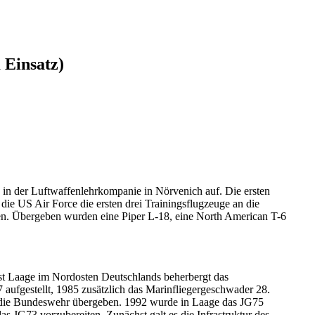
 Einsatz)
in der Luftwaffenlehrkompanie in Nörvenich auf. Die ersten
die US Air Force die ersten drei Trainingsflugzeuge an die
hen. Übergeben wurden eine Piper L-18, eine North American T-6
rst Laage im Nordosten Deutschlands beherbergt das
ufgestellt, 1985 zusätzlich das Marinfliegergeschwader 28.
 die Bundeswehr übergeben. 1992 wurde in Laage das JG75
das JG73 vorzubereiten. Zunächst galt es die Infrastruktur des