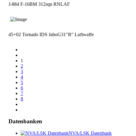
J-884 F-16BM 312sqn RNLAF
45+02 Tornado IDS JaboG31"B" Luftwaffe
1
2
3
4
5
6
7
8
Datenbanken
NVA/LSK Datenbank