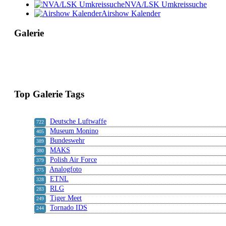
NVA/LSK Umkreissuche
Airshow Kalender
Galerie
Top Galerie Tags
Deutsche Luftwaffe
722
Museum Monino
405
Bundeswehr
389
MAKS
380
Polish Air Force
379
Analogfoto
375
ETNL
328
RLG
283
Tiger Meet
249
Tornado IDS
244