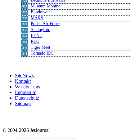
Deutsche Luftwaffe
722
Museum Monino
405
Bundeswehr
389
MAKS
380
Polish Air Force
379
Analogfoto
375
ETNL
328
RLG
283
Tiger Meet
249
Tornado IDS
244
SiteNews
Kontakt
Wir über uns
Impressum
Datenschutz
Sitemap
© 2004-2026 JetJournal