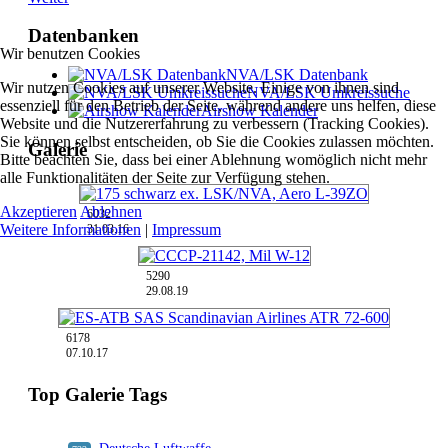
Datenbanken
Wir benutzen Cookies
NVA/LSK Datenbank
Wir nutzen Cookies auf unserer Website. Einige von ihnen sind
NVA/LSK Umkreissuche
essenziell für den Betrieb der Seite, während andere uns helfen, diese
Airshow Kalender
Website und die Nutzererfahrung zu verbessern (Tracking Cookies).
Sie können selbst entscheiden, ob Sie die Cookies zulassen möchten.
Galerie
Bitte beachten Sie, dass bei einer Ablehnung womöglich nicht mehr
alle Funktionalitäten der Seite zur Verfügung stehen.
Akzeptieren
Ablehnen
6032
Weitere Informationen
|
Impressum
31.03.16
5290
29.08.19
6178
07.10.17
Top Galerie Tags