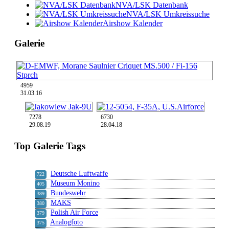
NVA/LSK Datenbank
NVA/LSK Umkreissuche
Airshow Kalender
Galerie
4959
31.03.16
7278
6730
29.08.19
28.04.18
Top Galerie Tags
Deutsche Luftwaffe
722
Museum Monino
405
Bundeswehr
389
MAKS
380
Polish Air Force
379
Analogfoto
375