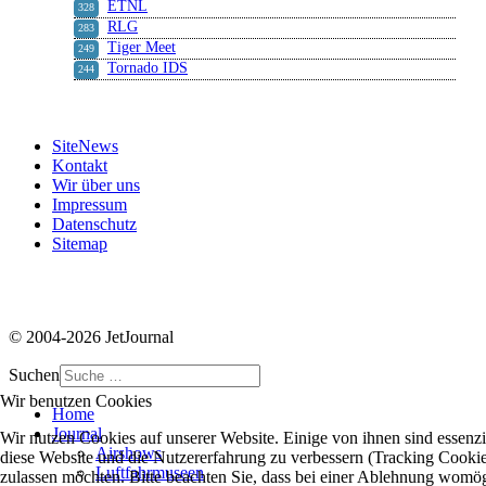
ETNL
328
RLG
283
Tiger Meet
249
Tornado IDS
244
SiteNews
Kontakt
Wir über uns
Impressum
Datenschutz
Sitemap
© 2004-2026 JetJournal
Suchen
Wir benutzen Cookies
Home
Journal
Wir nutzen Cookies auf unserer Website. Einige von ihnen sind essenzie
Airshows
diese Website und die Nutzererfahrung zu verbessern (Tracking Cookies
Luftfahrmuseen
zulassen möchten. Bitte beachten Sie, dass bei einer Ablehnung womögli