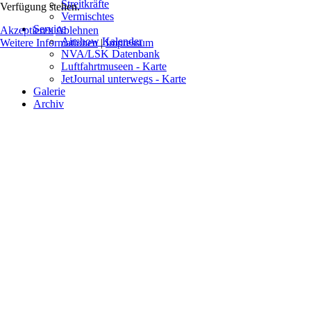
Streitkräfte
Verfügung stehen.
Vermischtes
Service
Akzeptieren
Ablehnen
Airshow Kalender
Weitere Informationen
|
Impressum
NVA/LSK Datenbank
Luftfahrtmuseen - Karte
JetJournal unterwegs - Karte
Galerie
Archiv